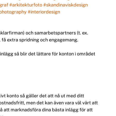
graf
#arkitekturfoto
#skandinaviskdesign
ephotography
#interiordesign
larfirman) och samarbetspartners (t. ex. 
åll få extra spridning och engagemang.
 inlägg så blir det lättare för konton i området 
vt konto så gäller det att nå ut med ditt 
ostnadsfritt, men det kan även vara väl värt att 
 att marknadsföra dina bästa inlägg för att 