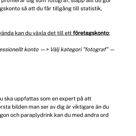
profilerar dig som fotograf, släpp allt du gör 
skonto så att du får tillgång till statistik, 
ända kan du växla det till ett 
företagskonto
:
fessionellt konto —> Välj kategori ”fotograf” —
du ska uppfattas som en expert på att 
rsta bilden man ser av dig är viktigare än du 
gon och paraplydrink kan du med andra ord 