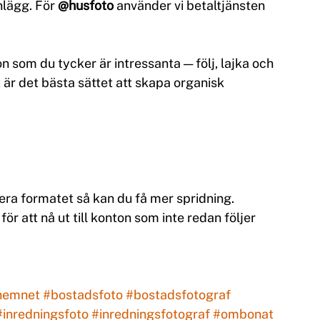
lägg. För 
@husfoto
 använder vi betaltjänsten 
n som du tycker är intressanta — följ, lajka och 
r det bästa sättet att skapa organisk 
iera formatet så kan du få mer spridning. 
 för att nå ut till konton som inte redan följer 
hemnet
#bostadsfoto
#bostadsfotograf
#inredningsfoto
#inredningsfotograf
#ombonat