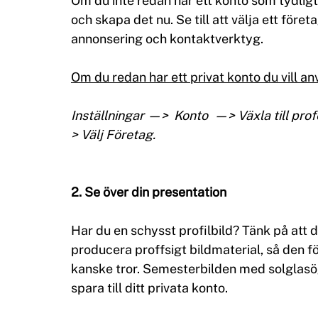
Om du inte redan har ett konto som tydligt 
och skapa det nu. Se till att välja ett företag
annonsering och kontaktverktyg.
Om du redan har ett privat konto du vill anv
Inställningar —>  Konto  —> Växla till pro
> Välj Företag.
2. Se över din presentation
Har du en schysst profilbild? Tänk på att 
producera proffsigt bildmaterial, så den fö
kanske tror. Semesterbilden med solglasö
spara till ditt privata konto.