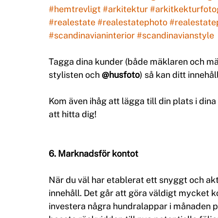
#hemtrevligt
#arkitektur
#arkitkekturfoto
#realestate
#realestatephoto
#realestat
#scandinavianinterior
#scandinavianstyle
Tagga dina kunder (både mäklaren och mäk
stylisten och 
@husfoto
) så kan ditt inneh
Kom även ihåg att lägga till din plats i dina
att hitta dig!
6. Marknadsför kontot
När du väl har etablerat ett snyggt och akti
innehåll. Det går att göra väldigt mycket k
investera några hundralappar i månaden på