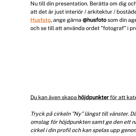
Nu till din presentation. Berätta om dig och
att det är just interiör / arkitektur / bostä
Husfoto
, ange gärna 
@husfoto
 som din ag
och se till att använda ordet ”fotograf” i pr
Du kan även skapa 
höjdpunkter
 för att ka
Tryck på cirkeln ”Ny” längst till vänster. Dä
omslag för höjdpunkten samt ge den ett na
cirkel i din profil och kan spelas upp genom