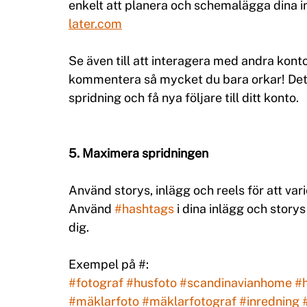
enkelt att planera och schemalägga dina in
later.com
Se även till att interagera med andra konto
kommentera så mycket du bara orkar! Det ä
spridning och få nya följare till ditt konto.
5. Maximera spridningen
Använd storys, inlägg och reels för att var
Använd 
#hashtags
 i dina inlägg och storys
dig. 
Exempel på #:
#fotograf
#husfoto
#scandinavianhome
#
#mäklarfoto
#mäklarfotograf
#inredning