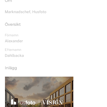
Om
Marknadschef, Husfoto
Översikt
Förnamn
Alexander
Efternamn
Dahlbacka
Inlägg