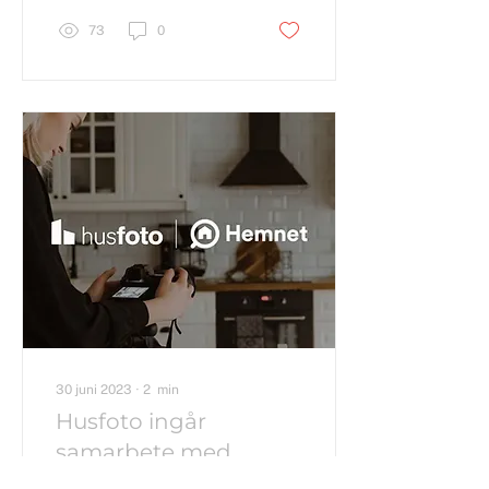
73
0
30 juni 2023
∙
2
min
Husfoto ingår
samarbete med
Hemnet