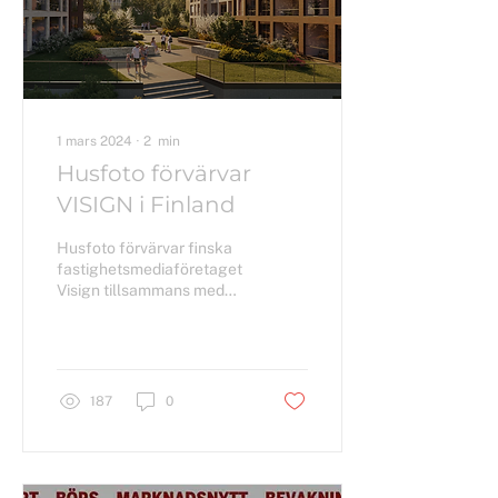
1 mars 2024
∙
2
min
Husfoto förvärvar
VISIGN i Finland
Husfoto förvärvar finska
fastighetsmediaföretaget
Visign tillsammans med
Visigns ledningsgrupp från
den amerikanska
värderingsjätten...
187
0