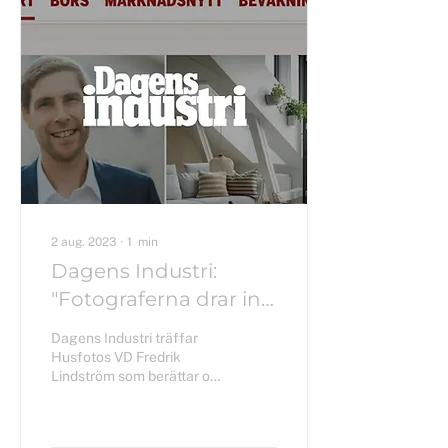
2 aug. 2023
∙
1
min
Dagens Industri:
"Fotograferna drar in
storkovan"
Dagens Industri träffar
Husfotos VD Fredrik
Lindström som berättar om
branschen och ett bolag
som trotsar marknadens
nedgång. ”Vi siktade...