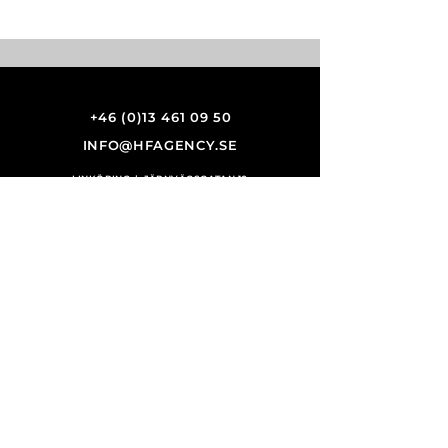
+46 (0)13 461 09 50
INFO@HFAGENCY.SE
LINKÖPING | JÄRNVÄGSGATAN 10
STOCKHOLM | ARTILLERIGATAN 10
GÖTEBORG | VARHOLMSGATAN 2
GÄVLE | DROTTNINGGATAN 18
EN DEL
HF AGENCY GROUP
HF AGENCY, NORGE
VISIGN AGENCY, FINLAND
HF AGENCY, TYSKLAND