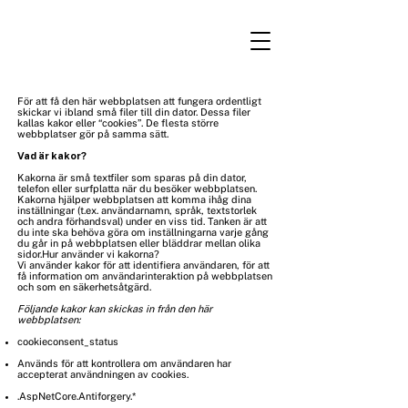
LOGGA IN
För att få den här webbplatsen att fungera ordentligt
skickar vi ibland små filer till din dator. Dessa filer
kallas kakor eller “cookies”. De flesta större
webbplatser gör på samma sätt.
Vad är kakor?
Kakorna är små textfiler som sparas på din dator,
telefon eller surfplatta när du besöker webbplatsen.
Kakorna hjälper webbplatsen att komma ihåg dina
inställningar (t.ex. användarnamn, språk, textstorlek
och andra förhandsval) under en viss tid. Tanken är att
du inte ska behöva göra om inställningarna varje gång
du går in på webbplatsen eller bläddrar mellan olika
sidor.Hur använder vi kakorna?
Vi använder kakor för att identifiera användaren, för att
få information om användarinteraktion på webbplatsen
och som en säkerhetsåtgärd.
Följande kakor kan skickas in från den här
webbplatsen:
cookieconsent_status
Används för att kontrollera om användaren har
accepterat användningen av cookies.
.AspNetCore.Antiforgery.*