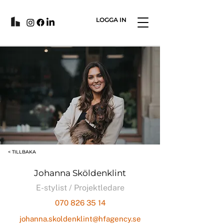
LOGGA IN
< TILLBAKA
Johanna Sköldenklint
E-stylist / Projektledare
070 826 35 14
johanna.skoldenklint@hfagency.se