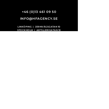
+46 (0)13 461 09 50
INFO@HFAGENCY.SE
LINKÖPING | JÄRNVÄGSGATAN 10
STOCKHOLM | ARTILLERIGATAN 10
GÖTEBORG | VARHOLMSGATAN 2
GÄVLE | DROTTNINGGATAN 18
EN DEL
HF AGENCY GROUP
HF AGENCY, NORGE
VISIGN AGENCY, FINLAND
HF AGENCY, TYSKLAND
KONTAKT
| OM OSS |
SEKRETESS
HF AGENCY SWEDEN AB | 556768-5275