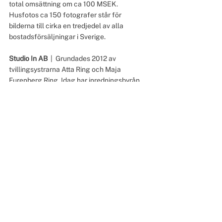
total omsättning om ca 100 MSEK. 
Husfotos ca 150 fotografer står för 
bilderna till cirka en tredjedel av alla 
bostadsförsäljningar i Sverige. 
Studio In AB  
|  Grundades 2012 av 
tvillingsystrarna Atta Ring och Maja 
Furenberg Ring. Idag har inredningsbyrån 
uppdrag inom konceptutveckling, setdesign 
och inredning mot företag. Bolaget har 
tidigare haft en större verksamhet inom 
fysisk Homestyling, men har under början 
av 2023 gått över helt till digital styling. 
KONTAKT:
Alexander Dahlbacka
 | Marknadschef, 
Husfoto | alexander.dahlbacka@husfoto.se 
| 073 518 74 50
Samarbeten